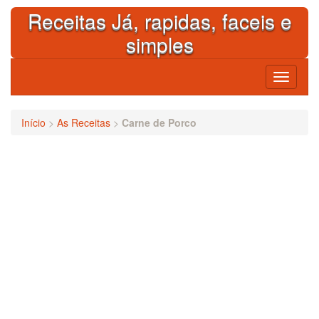
Skip
Receitas Já, rapidas, faceis e
to
content
simples
Toggle
navigati
Início
>
As Receitas
>
Carne de Porco