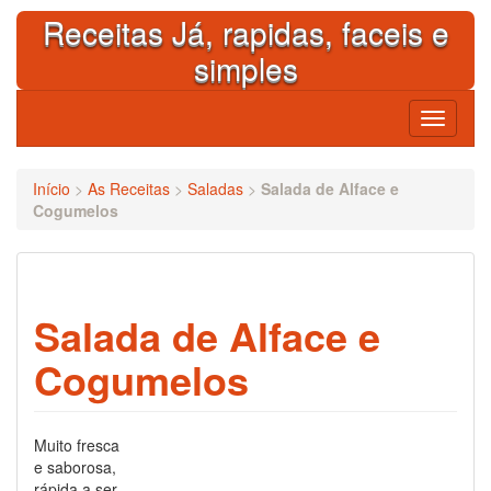
Skip
Receitas Já, rapidas, faceis e
to
content
simples
Toggle
navigati
Início
>
As Receitas
>
Saladas
>
Salada de Alface e
Cogumelos
Salada de Alface e
Cogumelos
Muito fresca
e saborosa,
rápida a ser