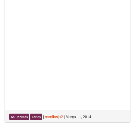
|
receitasja2
|
Março 11, 2014
As Receitas
Tartes