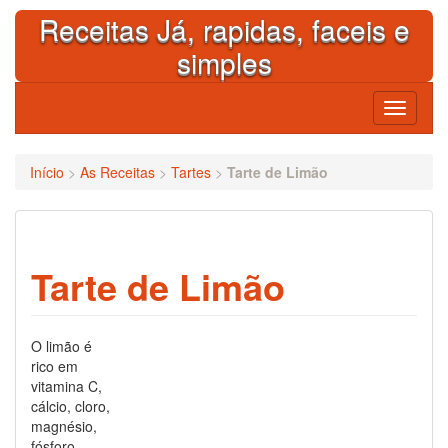
Skip
Receitas Já, rapidas, faceis e
to
content
simples
Toggle
navigati
Início
>
As Receitas
>
Tartes
>
Tarte de Limão
Tarte de Limão
O limão é
rico em
vitamina C,
cálcio, cloro,
magnésio,
fósforo,