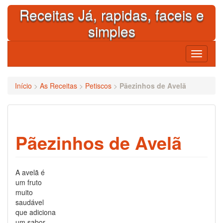
Skip
Receitas Já, rapidas, faceis e
to
content
simples
Toggle
navigati
Início
>
As Receitas
>
Petiscos
>
Pãezinhos de Avelã
Pãezinhos de Avelã
A avelã é
um fruto
muito
saudável
que adiciona
um sabor