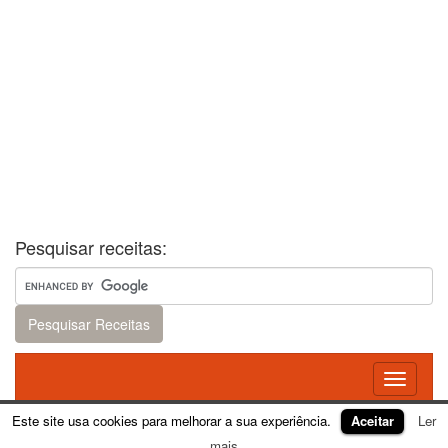
Pesquisar receitas:
Toggle
navigati
Este site usa cookies para melhorar a sua experiência.
Aceitar
Ler
Theme:
FirmaSite
mais