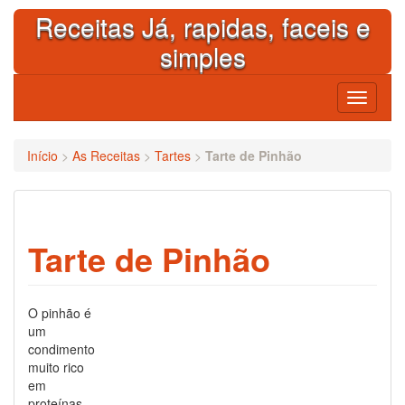
Skip
Receitas Já, rapidas, faceis e
to
content
simples
Toggle
navigati
Início
>
As Receitas
>
Tartes
>
Tarte de Pinhão
Tarte de Pinhão
O pinhão é
um
condimento
muito rico
em
proteínas,