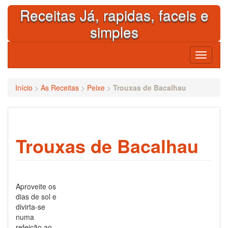
Skip
Receitas Já, rapidas, faceis e
to
content
simples
Toggle
navigati
Início
>
As Receitas
>
Peixe
>
Trouxas de Bacalhau
Trouxas de Bacalhau
Aproveite os
dias de sol e
divirta-se
numa
refeição ao