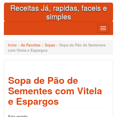
Skip
Receitas Já, rapidas, faceis e
to
content
simples
Toggle
navigati
Início
>
As Receitas
>
Sopas
>
Sopa de Pão de Sementes
com Vitela e Espargos
Sopa de Pão de
Sementes com Vitela
e Espargos
Esta receita