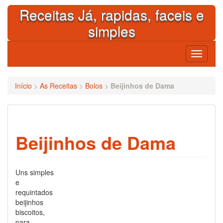
Skip
Receitas Já, rapidas, faceis e
to
content
simples
Toggle
navigati
Início
>
As Receitas
>
Bolos
>
Beijinhos de Dama
Beijinhos de Dama
Uns simples
e
requintados
beijinhos
biscoitos,
para