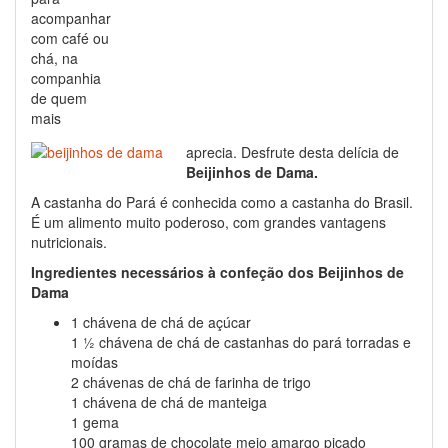
acompanhar
com café ou
chá, na
companhia
de quem
mais
aprecia. Desfrute desta delícia de
Beijinhos de Dama.
A castanha do Pará é conhecida como a castanha do Brasil.
É um alimento muito poderoso, com grandes vantagens
nutricionais.
Ingredientes necessários à confeção dos Beijinhos de
Dama
1 chávena de chá de açúcar
1 ½ chávena de chá de castanhas do pará torradas e
moídas
2 chávenas de chá de farinha de trigo
1 chávena de chá de manteiga
1 gema
100 gramas de chocolate meio amargo picado