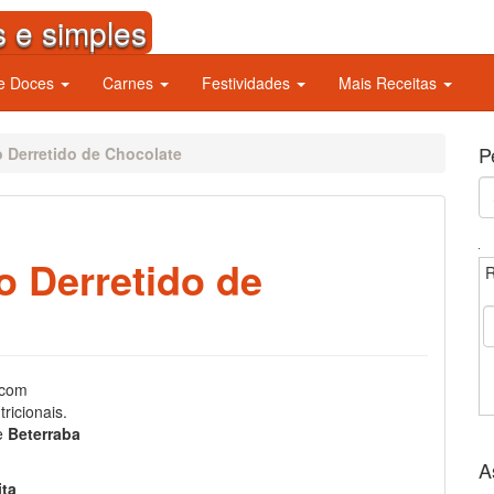
s e simples
 e Doces
Carnes
Festividades
Mais Receitas
P
 Derretido de Chocolate
S
fo
 Derretido de
R
 com
ricionais.
de
Beterraba
A
ita