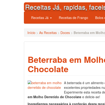
Skip
Receitas Já, rapidas, facei
to
content
Receitas Já
Receitas de Frango
Bolos
Início
>
As Receitas
>
Doces
>
Beterraba em Molho
Beterraba em Molho
Chocolate
A beterrada é um alimento
excelentes propriedades nut
Experimente esta receita 
em Molho Derretido de Chocolate
e delicie-se!
Ingredientes necessários à confeção desta rece