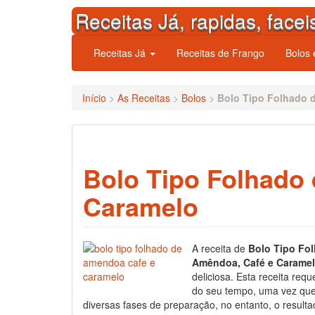
Skip
Receitas Já, rapidas, facei
to
content
Receitas Já
Receitas de Frango
Bolos
Início
>
As Receitas
>
Bolos
>
Bolo Tipo Folhado 
Bolo Tipo Folhado
Caramelo
A receita de
Bolo Tipo Fo
Amêndoa, Café e Caramel
deliciosa. Esta receita req
do seu tempo, uma vez qu
diversas fases de preparação, no entanto, o resultad