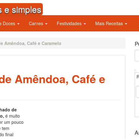
s e simples
 e Doces
Carnes
Festividades
Mais Receitas
P
de Amêndoa, Café e Caramelo
S
fo
 de Amêndoa, Café e
R
lhado de
o,
é muito
uer um pouco
e tem
A
o final