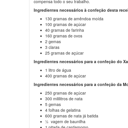
compensa todo o seu trabalho.
Ingredientes necessários à confeção desta rece
130 gramas de amêndoa moída
100 gramas de açúcar
40 gramas de farinha
160 gramas de ovos
2 gemas
3 claras
25 gramas de açúcar
Ingredientes necessários para a confeção do X
1 litro de água
400 gramas de açúcar
Ingredientes necessários para a confeção da 
250 gramas de açúcar
300 mililitros de nata
5 gemas
4 folhas de gelatina
600 gramas de nata já batida
½ vagem de baunilha
1 pitada de cardamomo