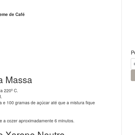
reme de Café
P
da Massa
a 220º C.
l.
a e 100 gramas de açúcar até que a mistura fique
ve a cozer aproximadamente 6 minutos.
e Xarope Neutro