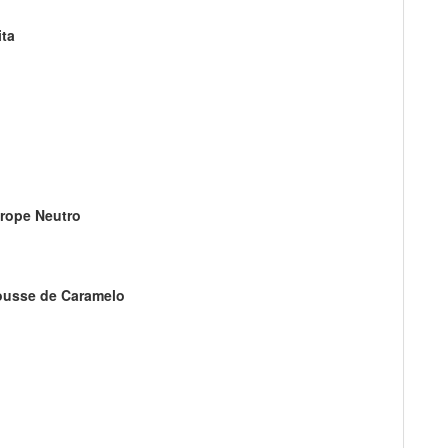
ita
arope Neutro
Mousse de Caramelo