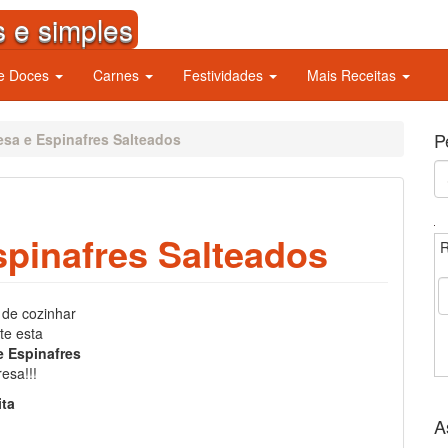
s e simples
 e Doces
Carnes
Festividades
Mais Receitas
P
esa e Espinafres Salteados
S
fo
spinafres Salteados
R
 de cozinhar
te esta
e Espinafres
esa!!!
ita
A