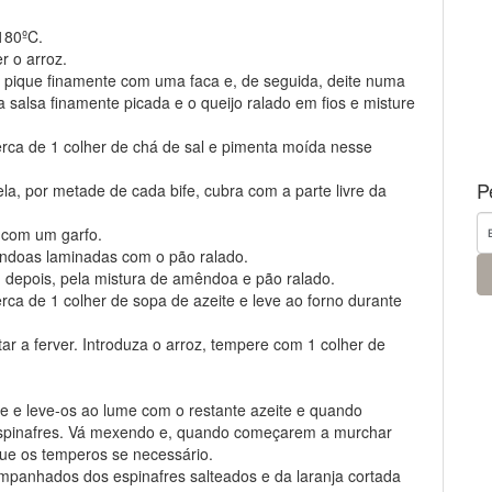
180ºC.
 o arroz.
, pique finamente com uma faca e, de seguida, deite numa
 salsa finamente picada e o queijo ralado em fios e misture
rca de 1 colher de chá de sal e pimenta moída nesse
P
la, por metade de cada bife, cubra com a parte livre da
 com um garfo.
êndoas laminadas com o pão ralado.
, depois, pela mistura de amêndoa e pão ralado.
rca de 1 colher de sopa de azeite e leve ao forno durante
r a ferver. Introduza o arroz, tempere com 1 colher de
e e leve-os ao lume com o restante azeite e quando
espinafres. Vá mexendo e, quando começarem a murchar
ique os temperos se necessário.
ompanhados dos espinafres salteados e da laranja cortada