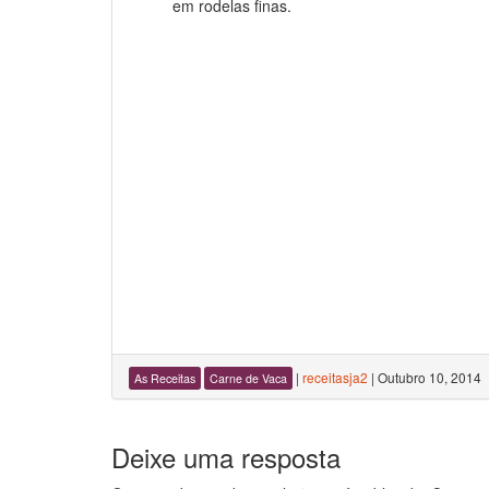
em rodelas finas.
|
receitasja2
|
Outubro 10, 2014
As Receitas
Carne de Vaca
Deixe uma resposta