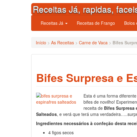
Skip
Receitas Já, rapidas, facei
to
content
Receitas Já
Receitas de Frango
Bolos
Início
>
As Receitas
>
Carne de Vaca
>
Bifes Surpr
Bifes Surpresa e E
Esta é uma forma diferente
bifes de novilho! Experimen
receita de
Bifes Surpresa 
Salteados
, e verá que terá uma verdadeira…..surpr
Ingredientes necessários à confeção desta rece
4 figos secos