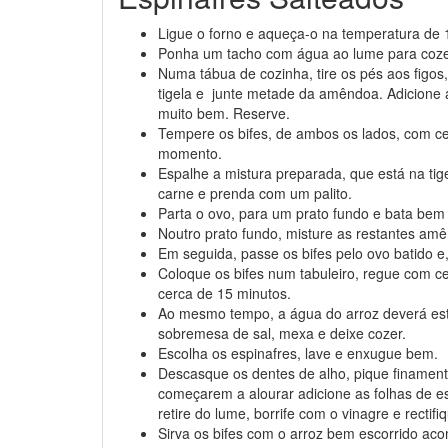
Ligue o forno e aqueça-o na temperatura de 
Ponha um tacho com água ao lume para cozer
Numa tábua de cozinha, tire os pés aos figos
tigela e junte metade da amêndoa. Adicione a
muito bem. Reserve.
Tempere os bifes, de ambos os lados, com ce
momento.
Espalhe a mistura preparada, que está na tige
carne e prenda com um palito.
Parta o ovo, para um prato fundo e bata bem
Noutro prato fundo, misture as restantes am
Em seguida, passe os bifes pelo ovo batido e
Coloque os bifes num tabuleiro, regue com ce
cerca de 15 minutos.
Ao mesmo tempo, a água do arroz deverá esta
sobremesa de sal, mexa e deixe cozer.
Escolha os espinafres, lave e enxugue bem.
Descasque os dentes de alho, pique finament
começarem a alourar adicione as folhas de 
retire do lume, borrife com o vinagre e rectif
Sirva os bifes com o arroz bem escorrido ac