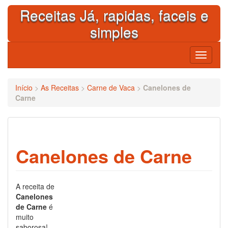
Skip
Receitas Já, rapidas, faceis e
to
content
simples
Toggle
navigati
Início
>
As Receitas
>
Carne de Vaca
>
Canelones de
Carne
Canelones de Carne
A receita de
Canelones
de Carne
é
muito
saborosa!