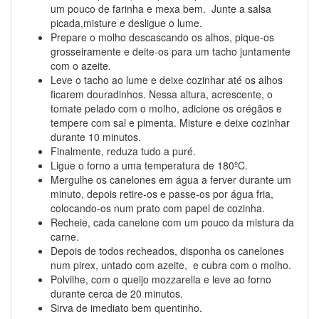
um pouco de farinha e mexa bem. Junte a salsa
picada,misture e desligue o lume.
Prepare o molho descascando os alhos, pique-os
grosseiramente e deite-os para um tacho juntamente
com o azeite.
Leve o tacho ao lume e deixe cozinhar até os alhos
ficarem douradinhos. Nessa altura, acrescente, o
tomate pelado com o molho, adicione os orégãos e
tempere com sal e pimenta. Misture e deixe cozinhar
durante 10 minutos.
Finalmente, reduza tudo a puré.
Ligue o forno a uma temperatura de 180ºC.
Mergulhe os canelones em água a ferver durante um
minuto, depois retire-os e passe-os por água fria,
colocando-os num prato com papel de cozinha.
Recheie, cada canelone com um pouco da mistura da
carne.
Depois de todos recheados, disponha os canelones
num pirex, untado com azeite, e cubra com o molho.
Polvilhe, com o queijo mozzarella e leve ao forno
durante cerca de 20 minutos.
Sirva de imediato bem quentinho.