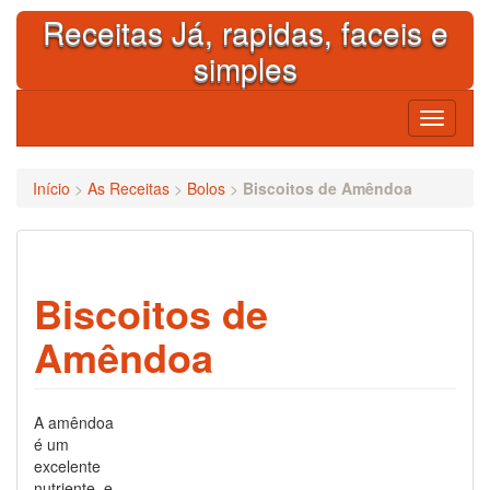
Skip
Receitas Já, rapidas, faceis e
to
content
simples
Toggle
navigati
Início
>
As Receitas
>
Bolos
>
Biscoitos de Amêndoa
Biscoitos de
Amêndoa
A amêndoa
é um
excelente
nutriente, e