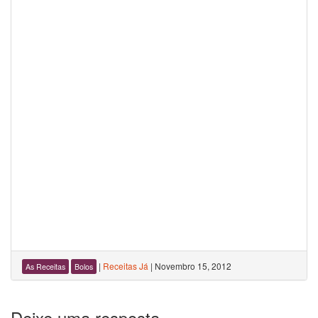
|
Receitas Já
|
Novembro 15, 2012
As Receitas
Bolos
Deixe uma resposta