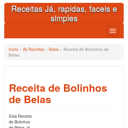
Skip
Receitas Já, rapidas, faceis e
to
content
simples
Toggle
navigati
Início
>
As Receitas
>
Bolos
>
Receita de Bolinhos de
Belas
Receita de Bolinhos
de Belas
Esta Receita
de Bolinhos
de Belas já