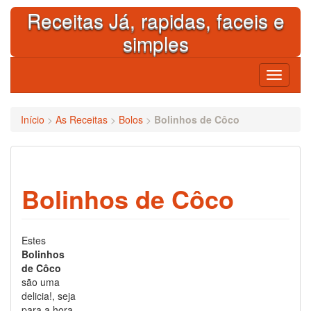
Skip
Receitas Já, rapidas, faceis e
to
content
simples
Toggle
navigati
Início
>
As Receitas
>
Bolos
>
Bolinhos de Côco
Bolinhos de Côco
Estes
Bolinhos
de Côco
são uma
delicia!, seja
para a hora