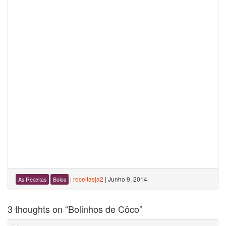
|
receitasja2
|
Junho 9, 2014
As Receitas
Bolos
3 thoughts on “
Bolinhos de Côco
”