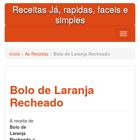
Skip
Receitas Já, rapidas, faceis e
to
content
simples
Toggle
navigati
Início
>
As Receitas
>
Bolo de Laranja Recheado
Bolo de Laranja
Recheado
A receita de
Bolo de
Laranja
Recheado
é