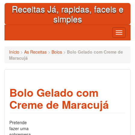
Skip
Receitas Já, rapidas, faceis e
to
content
simples
Toggle
navigati
Início
>
As Receitas
>
Bolos
>
Bolo Gelado com Creme de
Maracujá
Bolo Gelado com
Creme de Maracujá
Pretende
fazer uma
sobremesa