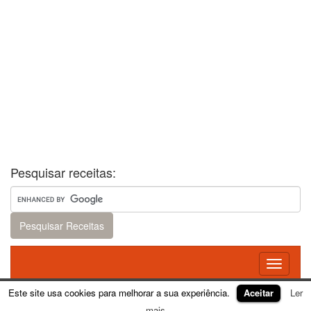
Pesquisar receitas:
Toggle
navigati
Este site usa cookies para melhorar a sua experiência.
Aceitar
Ler
Theme:
FirmaSite
mais