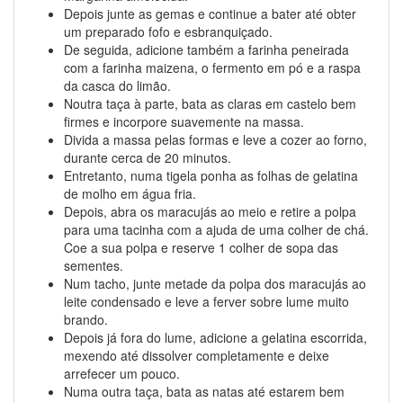
Depois junte as gemas e continue a bater até obter
um preparado fofo e esbranquiçado.
De seguida, adicione também a farinha peneirada
com a farinha maizena, o fermento em pó e a raspa
da casca do limão.
Noutra taça à parte, bata as claras em castelo bem
firmes e incorpore suavemente na massa.
Divida a massa pelas formas e leve a cozer ao forno,
durante cerca de 20 minutos.
Entretanto, numa tigela ponha as folhas de gelatina
de molho em água fria.
Depois, abra os maracujás ao meio e retire a polpa
para uma tacinha com a ajuda de uma colher de chá.
Coe a sua polpa e reserve 1 colher de sopa das
sementes.
Num tacho, junte metade da polpa dos maracujás ao
leite condensado e leve a ferver sobre lume muito
brando.
Depois já fora do lume, adicione a gelatina escorrida,
mexendo até dissolver completamente e deixe
arrefecer um pouco.
Numa outra taça, bata as natas até estarem bem