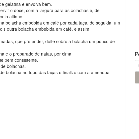
 de gelatina e envolva bem.
 servir o doce, com a largura para as bolachas e, de
olo altinho.
 uma bolacha embebida em café por cada taça, de seguida, um
ois outra bolacha embebida em café, e assim
madas, que pretender, deite sobre a bolacha um pouco de
P
ha e o preparado de natas, por cima.
que bem consistente.
s de bolachas.
e bolacha no topo das taças e finalize com a amêndoa