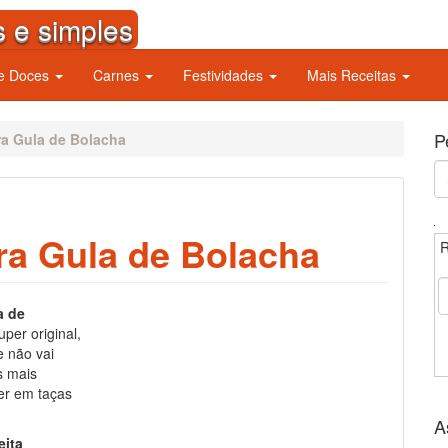
s e simples
 e Doces
Carnes
Festividades
Mais Receitas
P
ra Gula de Bolacha
S
fo
tra Gula de Bolacha
R
a de
per original,
e não vai
s mais
zer em taças
A
eita