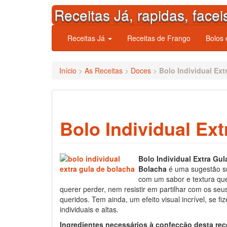
Skip
Receitas Já, rapidas, facei
to
content
Receitas Já
Receitas de Frango
Bolos
Início
>
As Receitas
>
Doces
>
Bolo Individual Ext
Bolo Individual Ex
Bolo Individual Extra Gul
Bolacha
é uma sugestão su
com um sabor e textura qu
querer perder, nem resistir em partilhar com os seu
queridos. Tem ainda, um efeito visual incrível, se fi
individuais e altas.
Ingredientes necessários à confecção desta rec