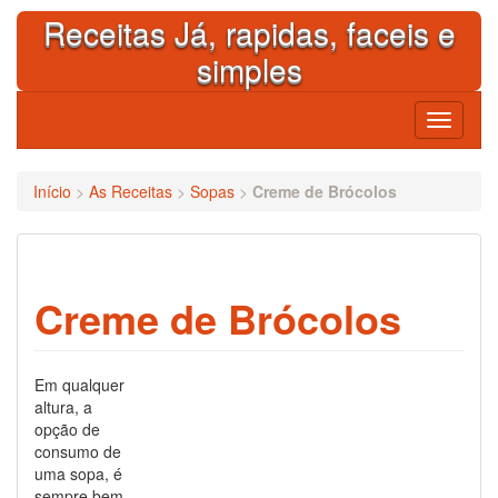
Skip
Receitas Já, rapidas, faceis e
to
content
simples
Toggle
navigati
Início
>
As Receitas
>
Sopas
>
Creme de Brócolos
Creme de Brócolos
Em qualquer
altura, a
opção de
consumo de
uma sopa, é
sempre bem