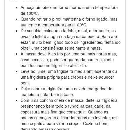
Aqueça um pirex no forno morno a uma temperatura
de 100ºC.
Quando retirar o pirex mantenha o forno ligado, mas
aumente a temperatura para 180ºC.
De seguida, coloque a farinha, o sal, o fermento, os
ovos, o leite e a água na taça da batedeira. Bata até
estar, muito bem ligado todo os ingredientes, tentando
obter uma consistência semelhante a natas.
A massa deve ir ao frio por uma ou mais horas mas,
caso necessite, pode ser guardada num recipiente
bem fechado no frigorífico até 1 dia.
Leve ao lume, uma frigideira média anti aderente ou
uma frigideira própria para crepes e deixe aquecer
bem.
Deite sobre a frigideira, uma noz de margarina de
maneira a untar bem a base.
Com uma concha cheia de massa, deite na frigideira,
preenchendo bem todo o fundo na totalidade, na
espessura mais fina que conseguir. Quando as
pontas começarem a ficar douradas e a levantar, use
uma espátula para virar o crepe. Cozinhe bem,
deixando amassa dourada.