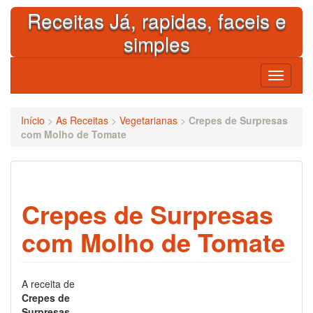
Skip
Receitas Já, rapidas, faceis e
to
content
simples
Toggle
navigati
Início
>
As Receitas
>
Vegetarianas
>
Crepes de Surpresas
com Molho de Tomate
Crepes de Surpresas
com Molho de Tomate
A receita de
Crepes de
Surpresas