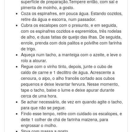
superfície de preparação.Tempere então, com sal e
pimenta de moinho, a gosto.
Coza os espinafres, em pouca água. Estando cozidos,
retire da água e escorra, num passador.
Cubra os escalopes com o presunto, e em seguida,
com os espinafres cozidos e espremidos, três rodelas
de alho, e duas fatias de queijo das ilhas. De seguida,
enrole, prenda com dois palitos e polvilhe com farinha
de trigo.
Aqueça num tacho, a manteiga com o azeite, e leve o
rolo a alourar.
Regue com o vinho tinto, depois, junte o cubo de
caldo de carne e 1 decilitro de água. Acrescente a
cenoura, o aipo, o alho francês cortado aos cubos
pequenos e deixe levantar fervura. Nesse momento,
tape o tacho, baixe o lume e deixe apurar durante
cerca de uma hora.
Se achar necessário, de vez em quando agite o tacho,
para que não se pegue.
Findo esse tempo, retire com cuidado os escalopes, e
deite 1 colher de chá de farinha maizena, para
engrossar o molho.
Sirva com massa a gosto.