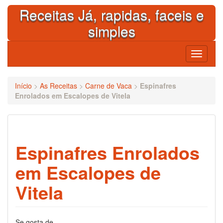
Skip
Receitas Já, rapidas, faceis e
to
content
simples
Toggle
navigati
Início
>
As Receitas
>
Carne de Vaca
>
Espinafres
Enrolados em Escalopes de Vitela
Espinafres Enrolados
em Escalopes de
Vitela
Se gosta de