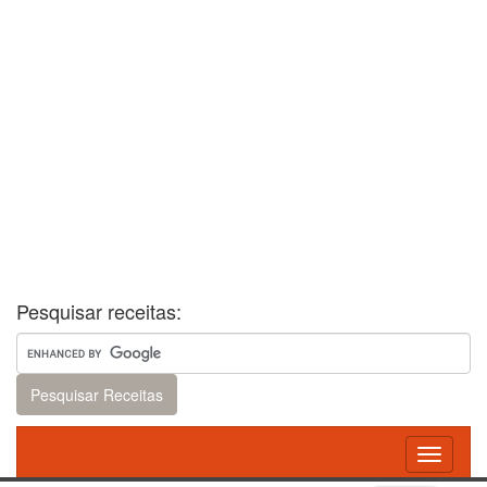
Pesquisar receitas:
Toggle
navigati