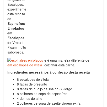
Escalopes,
experimente
esta receita
de
Espinafres
Enrolados
em
Escalopes
de Vitela!
Ficam muito
saborosos,
e é uma maneira diferente de
cozinhar esta carne.
Ingredientes necessários à confeção desta receita
8 escalopes de vitela
8 fatias de presunto
8 fatias de queijo da ilha de S. Jorge
8 colheres de sopa de espinafres
4 dentes de alho
2 colheres de sopa de azeite virgem extra