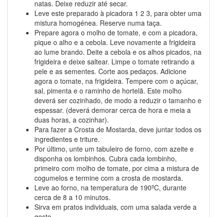
natas. Deixe reduzir até secar.
Leve este preparado à picadora 1 2 3, para obter uma
mistura homogénea. Reserve numa taça.
Prepare agora o molho de tomate, e com a picadora,
pique o alho e a cebola. Leve novamente a frigideira
ao lume brando. Deite a cebola e os alhos picados, na
frigideira e deixe saltear. Limpe o tomate retirando a
pele e as sementes. Corte aos pedaços. Adicione
agora o tomate, na frigideira. Tempere com o açúcar,
sal, pimenta e o raminho de hortelã. Este molho
deverá ser cozinhado, de modo a reduzir o tamanho e
espessar. (deverá demorar cerca de hora e meia a
duas horas, a cozinhar).
Para fazer a Crosta de Mostarda, deve juntar todos os
ingredientes e triture.
Por último, unte um tabuleiro de forno, com azeite e
disponha os lombinhos. Cubra cada lombinho,
primeiro com molho de tomate, por cima a mistura de
cogumelos e termine com a crosta de mostarda.
Leve ao forno, na temperatura de 190ºC, durante
cerca de 8 a 10 minutos.
Sirva em pratos individuais, com uma salada verde a
gosto.