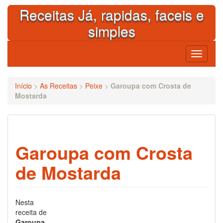
Skip
Receitas Já, rapidas, faceis e
to
content
simples
Toggle
navigati
Início
>
As Receitas
>
Peixe
>
Garoupa com Crosta de
Mostarda
Garoupa com Crosta
de Mostarda
Nesta
receita de
Garoupa