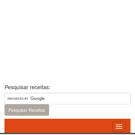
Pesquisar receitas:
Toggle
navigati