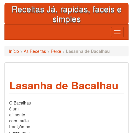
Skip
Receitas Já, rapidas, faceis e
to
content
simples
Toggle
navigati
Início
>
As Receitas
>
Peixe
>
Lasanha de Bacalhau
Lasanha de Bacalhau
O Bacalhau
é um
alimento
com muita
tradição no
nosso país.