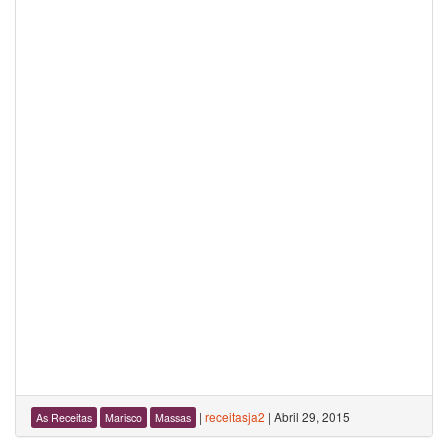
|
receitasja2
|
Abril 29, 2015
As Receitas
Marisco
Massas