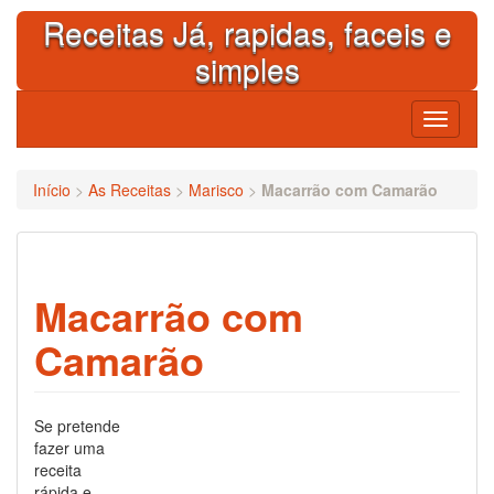
Skip
Receitas Já, rapidas, faceis e
to
content
simples
Toggle
navigati
Início
>
As Receitas
>
Marisco
>
Macarrão com Camarão
Macarrão com
Camarão
Se pretende
fazer uma
receita
rápida e