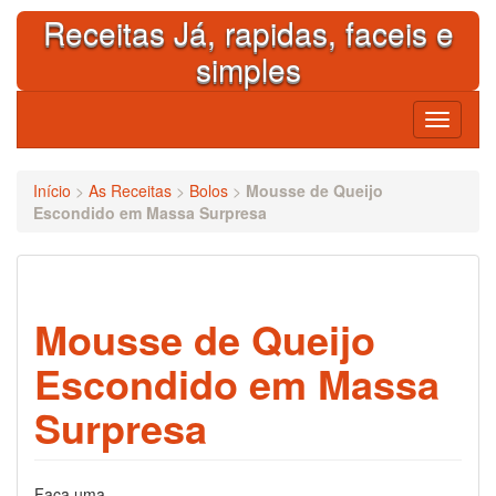
Skip
Receitas Já, rapidas, faceis e
to
content
simples
Toggle
navigati
Início
>
As Receitas
>
Bolos
>
Mousse de Queijo
Escondido em Massa Surpresa
Mousse de Queijo
Escondido em Massa
Surpresa
Faça uma