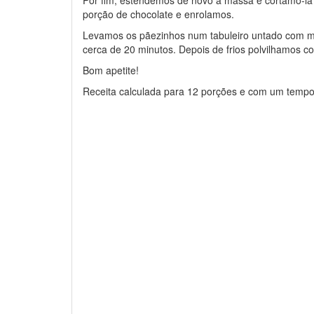
Por fim, estendemos de novo a massa e cortamo-l
porção de chocolate e enrolamos.
Levamos os pãezinhos num tabuleiro untado com ma
cerca de 20 minutos. Depois de frios polvilhamos 
Bom apetite!
Receita calculada para 12 porções e com um tempo