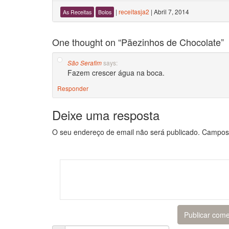
|
receitasja2
|
Abril 7, 2014
As Receitas
Bolos
One thought on “
Pãezinhos de Chocolate
”
says:
São Serafim
Fazem crescer água na boca.
Responder
Deixe uma resposta
O seu endereço de email não será publicado.
Campos 