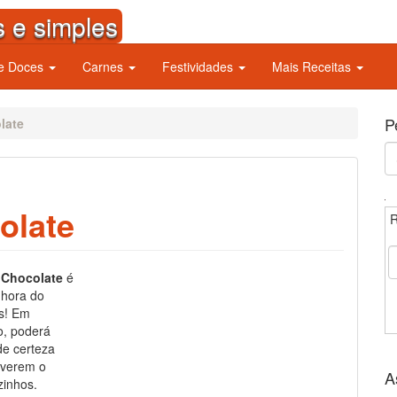
s e simples
 e Doces
Carnes
Festividades
Mais Receitas
P
late
S
fo
olate
R
 Chocolate
é
 hora do
s! Em
o, poderá
 de certeza
iverem o
A
zinhos.