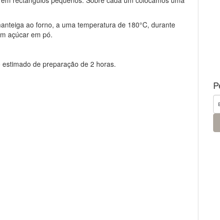
a em rectângulos pequenos. Sobre cada um colocamos uma
nteiga ao forno, a uma temperatura de 180°C, durante
com açúcar em pó.
 estimado de preparação de 2 horas.
P