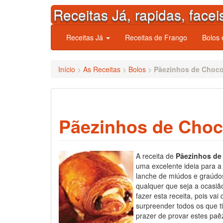
Skip
Receitas Já, rapidas, facei
to
content
Receitas Já
Receitas de Frango
Bolos
Início
>
As Receitas
>
Bolos
>
Pãezinhos de Choco
Pãezinhos de Choc
A receita de
Pãezinhos de
uma excelente ideia para a
lanche de miúdos e graúdo
qualquer que seja a ocasiã
fazer esta receita, pois vai
surpreender todos os que t
prazer de provar estes paẽ