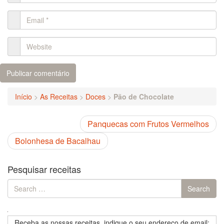
Início
>
As Receitas
>
Doces
>
Pão de Chocolate
Panquecas com Frutos Vermelhos
Bolonhesa de Bacalhau
Pesquisar receitas
Search
Search
for:
Receba as nossas receitas, indique o seu endereço de email: