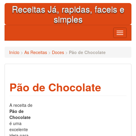
Skip
Receitas Já, rapidas, faceis e
to
content
simples
Toggle
navigati
Início
>
As Receitas
>
Doces
>
Pão de Chocolate
Pão de Chocolate
A receita de
Pão de
Chocolate
é uma
excelente
ideia para