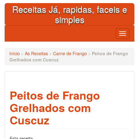
Skip
Receitas Já, rapidas, faceis e
to
content
simples
Toggle
navigati
Início
>
As Receitas
>
Carne de Frango
>
Peitos de Frango
Grelhados com Cuscuz
Peitos de Frango
Grelhados com
Cuscuz
Esta receita