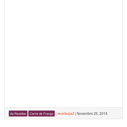
|
receitasja2
|
Novembro 25, 2015
As Receitas
Carne de Frango