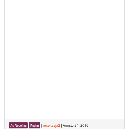
|
receitasja2
|
Agosto 24, 2016
As Receitas
Pudim