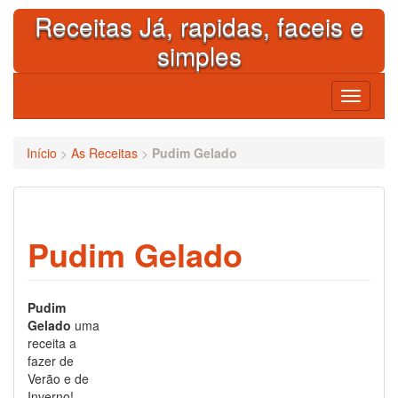
Skip
Receitas Já, rapidas, faceis e
to
content
simples
Toggle
navigati
Início
>
As Receitas
>
Pudim Gelado
Pudim Gelado
Pudim
Gelado
uma
receita a
fazer de
Verão e de
Inverno!