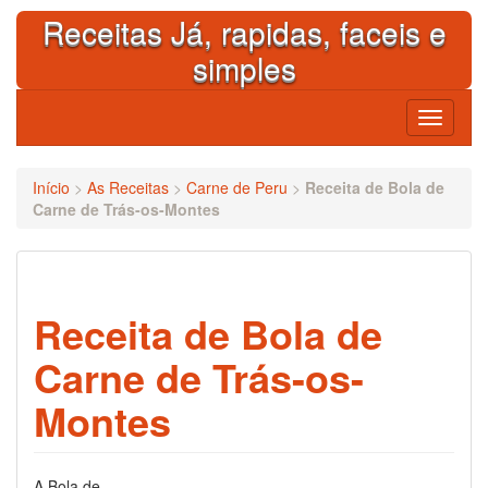
Skip
Receitas Já, rapidas, faceis e
to
content
simples
Toggle
navigati
Início
>
As Receitas
>
Carne de Peru
>
Receita de Bola de
Carne de Trás-os-Montes
Receita de Bola de
Carne de Trás-os-
Montes
A Bola de