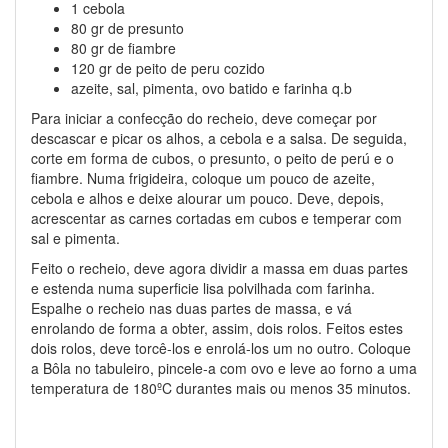
1 cebola
80 gr de presunto
80 gr de fiambre
120 gr de peito de peru cozido
azeite, sal, pimenta, ovo batido e farinha q.b
Para iniciar a confecção do recheio, deve começar por
descascar e picar os alhos, a cebola e a salsa. De seguida,
corte em forma de cubos, o presunto, o peito de perú e o
fiambre. Numa frigideira, coloque um pouco de azeite,
cebola e alhos e deixe alourar um pouco. Deve, depois,
acrescentar as carnes cortadas em cubos e temperar com
sal e pimenta.
Feito o recheio, deve agora dividir a massa em duas partes
e estenda numa superficie lisa polvilhada com farinha.
Espalhe o recheio nas duas partes de massa, e vá
enrolando de forma a obter, assim, dois rolos. Feitos estes
dois rolos, deve torcê-los e enrolá-los um no outro. Coloque
a Bôla no tabuleiro, pincele-a com ovo e leve ao forno a uma
temperatura de 180ºC durantes mais ou menos 35 minutos.