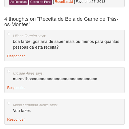
|
Receitas Já
|
Fevereiro 27, 2013
As Receitas
Carne de Peru
4 thoughts on “
Receita de Bola de Carne de Trás-
os-Montes
”
says:
Liliana Ferreira
boa tarde, gostaria de saber mais ou menos para quantas
pessoas dá esta receita?
Responder
says:
Clotilde Alves
maravilhosaaaaaaaaaaaaaaaaaaaaaaaaaaaa
Responder
says:
Maria Fernanda Aleixo
Vou fazer.
Responder