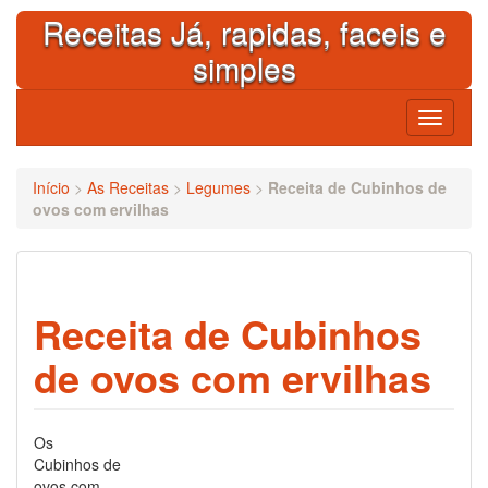
Skip
Receitas Já, rapidas, faceis e
to
content
simples
Toggle
navigati
Início
>
As Receitas
>
Legumes
>
Receita de Cubinhos de
ovos com ervilhas
Receita de Cubinhos
de ovos com ervilhas
Os
Cubinhos de
ovos com