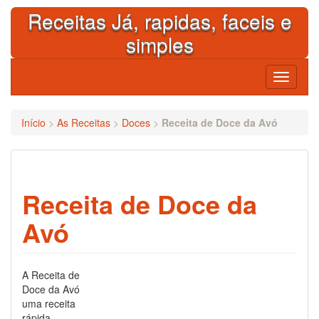
Skip
Receitas Já, rapidas, faceis e
to
content
simples
Toggle
navigati
Início
>
As Receitas
>
Doces
>
Receita de Doce da Avó
Receita de Doce da
Avó
A Receita de
Doce da Avó
uma receita
rápida,