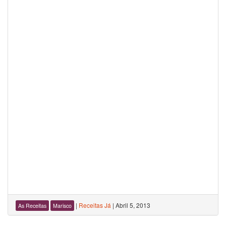
|
Receitas Já
|
Abril 5, 2013
As Receitas
Marisco