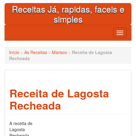
Skip
Receitas Já, rapidas, faceis e
to
content
simples
Toggle
navigati
Início
>
As Receitas
>
Marisco
>
Receita de Lagosta
Recheada
Receita de Lagosta
Recheada
A receita de
Lagosta
Recheada