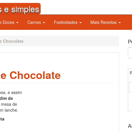
s e simples
 e Doces
Carnes
Festividades
Mais Receitas
P
e Chocolate
S
fo
de Chocolate
R
osa, e assim
dim de
a mesa de
m lanche.
ita
A