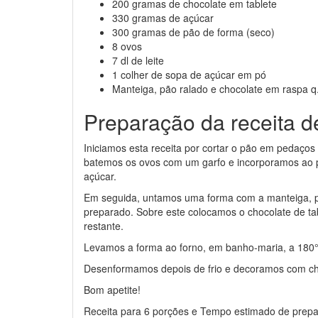
200 gramas de chocolate em tablete
330 gramas de açúcar
300 gramas de pão de forma (seco)
8 ovos
7 dl de leite
1 colher de sopa de açúcar em pó
Manteiga, pão ralado e chocolate em raspa q
Preparação da receita 
Iniciamos esta receita por cortar o pão em pedaços 
batemos os ovos com um garfo e incorporamos ao p
açúcar.
Em seguida, untamos uma forma com a manteiga, p
preparado. Sobre este colocamos o chocolate de t
restante.
Levamos a forma ao forno, em banho-maria, a 180°
Desenformamos depois de frio e decoramos com ch
Bom apetite!
Receita para 6 porções e Tempo estimado de prepa