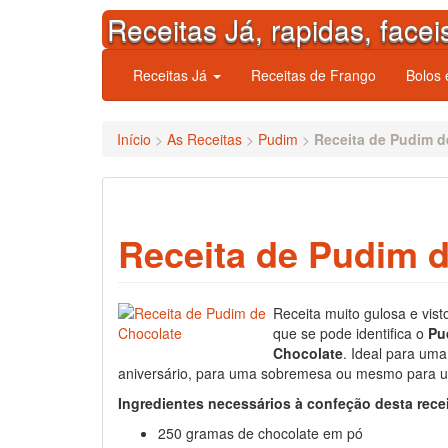
Skip
Receitas Já, rapidas, facei
to
content
Receitas Já
Receitas de Frango
Bolos
Início
>
As Receitas
>
Pudim
>
Receita de Pudim d
Receita de Pudim 
Receita muito gulosa e vist
que se pode identifica o
Pu
Chocolate
. Ideal para um
aniversário, para uma sobremesa ou mesmo para u
Ingredientes necessários à confeção desta rece
250 gramas de chocolate em pó