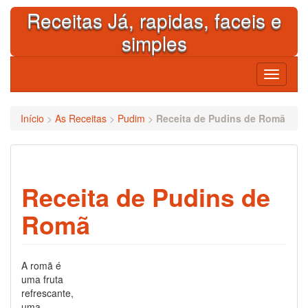
Skip
Receitas Já, rapidas, faceis e
to
content
simples
Toggle
navigati
Início
>
As Receitas
>
Pudim
>
Receita de Pudins de Romã
Receita de Pudins de
Romã
A romã é
uma fruta
refrescante,
uma