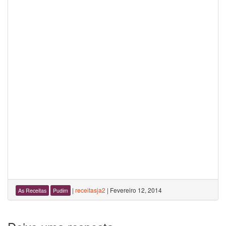
|
receitasja2
|
Fevereiro 12, 2014
As Receitas
Pudim