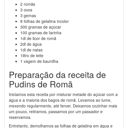
2 romãs
3 ovos
3 gemas
8 folhas de gelatina incolor
300 gramas de açúcar
100 gramas de farinha
1dl de licor de romã
2dl de água
1dl de natas
1litro de leite
1 vagem de baunilha
Preparação da receita de
Pudins de Romã
Iniciamos esta receita por misturar metade do açúcar com a
água e a maioria dos bagos de romã. Levamos ao lume,
mexendo regularmente, até ferver. Deixamos cozinhar mais
um pouco, retiramos, passamos por um passador e
reservamos.
Entretanto, demolhamos as folhas de gelatina em água e