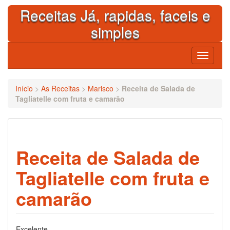
Skip
Receitas Já, rapidas, faceis e
to
content
simples
Toggle
navigati
Início
>
As Receitas
>
Marisco
>
Receita de Salada de
Tagliatelle com fruta e camarão
Receita de Salada de
Tagliatelle com fruta e
camarão
Excelente