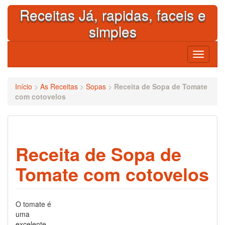
Skip
Receitas Já, rapidas, faceis e
to
content
simples
Toggle
navigati
Início
>
As Receitas
>
Sopas
>
Receita de Sopa de Tomate
com cotovelos
Receita de Sopa de
Tomate com cotovelos
O tomate é
uma
excelente