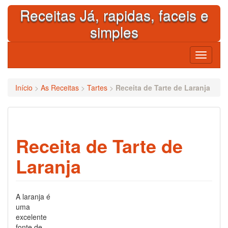
Skip
Receitas Já, rapidas, faceis e
to
content
simples
Toggle
navigati
Início
>
As Receitas
>
Tartes
>
Receita de Tarte de Laranja
Receita de Tarte de
Laranja
A laranja é
uma
excelente
fonte de