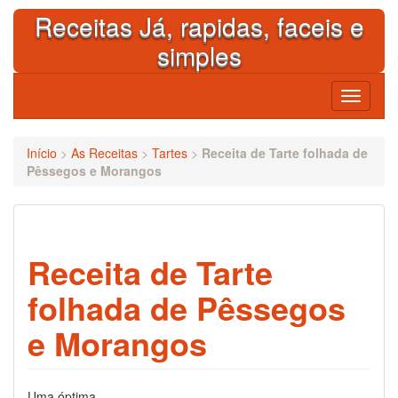
Skip
Receitas Já, rapidas, faceis e
to
content
simples
Toggle
navigati
Início
>
As Receitas
>
Tartes
>
Receita de Tarte folhada de
Pêssegos e Morangos
Receita de Tarte
folhada de Pêssegos
e Morangos
Uma óptima