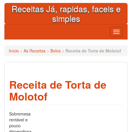
Skip
Receitas Já, rapidas, faceis e
to
content
simples
Toggle
navigati
Início
>
As Receitas
>
Bolos
>
Receita de Torta de Molotof
Receita de Torta de
Molotof
Sobremesa
rentável e
pouco
dispendiosa,