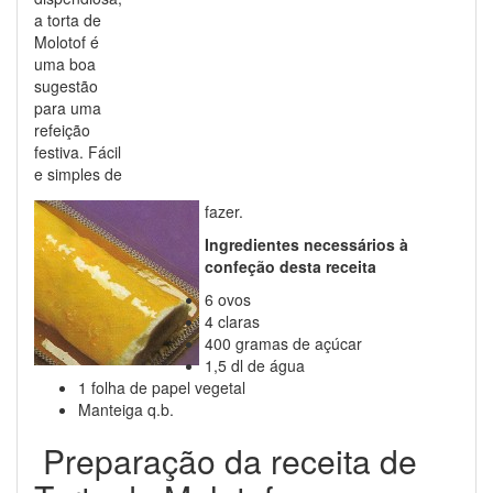
a torta de
Molotof é
uma boa
sugestão
para uma
refeição
festiva. Fácil
e simples de
fazer.
Ingredientes necessários à
confeção desta receita
6 ovos
4 claras
400 gramas de açúcar
1,5 dl de água
1 folha de papel vegetal
Manteiga q.b.
Preparação da receita de