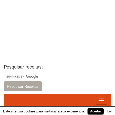
Pesquisar receitas:
Toggle
navigati
Este site usa cookies para melhorar a sua experiência.
Aceitar
Ler
Theme:
FirmaSite