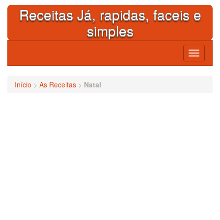
Skip
Receitas Já, rapidas, faceis e
to
content
simples
Toggle
navigati
Início
>
As Receitas
>
Natal