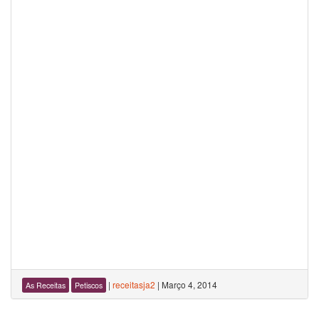
|
receitasja2
|
Março 4, 2014
As Receitas
Petiscos