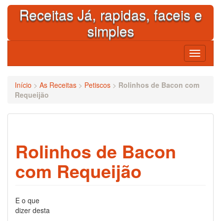
Skip
Receitas Já, rapidas, faceis e
to
content
simples
Toggle
navigati
Início
>
As Receitas
>
Petiscos
>
Rolinhos de Bacon com
Requeijão
Rolinhos de Bacon
com Requeijão
E o que
dizer desta