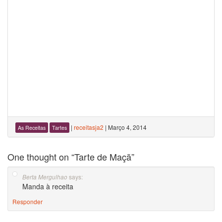
|
receitasja2
|
Março 4, 2014
As Receitas
Tartes
One thought on “
Tarte de Maçã
”
says:
Berta Mergulhao
Manda à receita
Responder