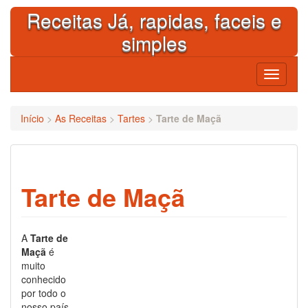
Skip
Receitas Já, rapidas, faceis e
to
content
simples
Toggle
navigati
Início
>
As Receitas
>
Tartes
>
Tarte de Maçã
Tarte de Maçã
A
Tarte de
Maçã
é
muito
conhecido
por todo o
nosso país.