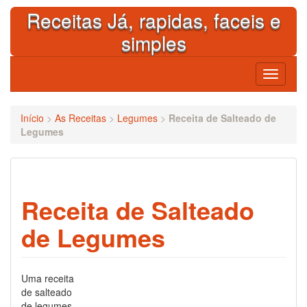
Skip
Receitas Já, rapidas, faceis e
to
content
simples
Toggle
navigati
Início
>
As Receitas
>
Legumes
>
Receita de Salteado de
Legumes
Receita de Salteado
de Legumes
Uma receita
de salteado
de legumes