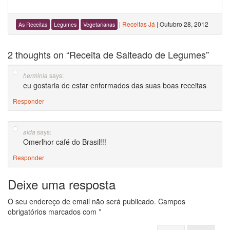
|
Receitas Já
|
Outubro 28, 2012
As Receitas
Legumes
Vegetarianas
2 thoughts on “
Receita de Salteado de Legumes
”
says:
herminia
eu gostaria de estar enformados das suas boas receitas
Responder
says:
alda
Omerlhor café do Brasil!!!
Responder
Deixe uma resposta
O seu endereço de email não será publicado.
Campos
obrigatórios marcados com
*