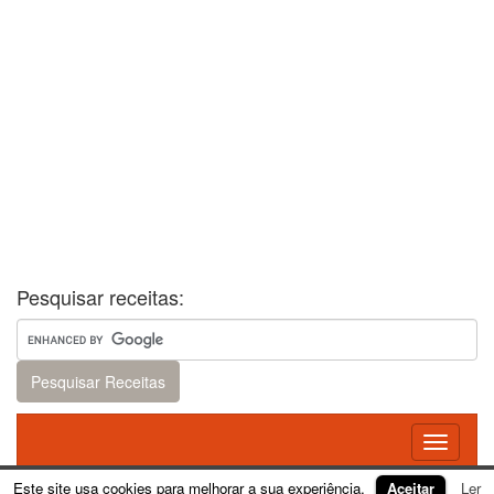
Pesquisar receitas:
Toggle
navigati
Este site usa cookies para melhorar a sua experiência.
Aceitar
Ler