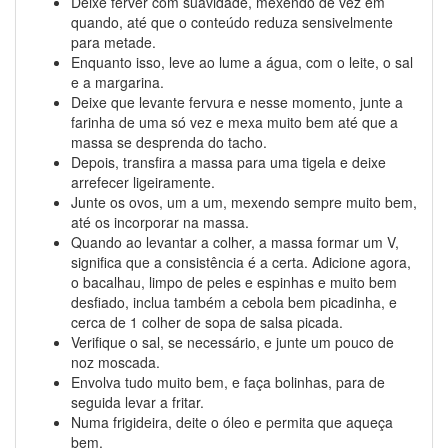
Deixe ferver com suavidade, mexendo de vez em
quando, até que o conteúdo reduza sensivelmente
para metade.
Enquanto isso, leve ao lume a água, com o leite, o sal
e a margarina.
Deixe que levante fervura e nesse momento, junte a
farinha de uma só vez e mexa muito bem até que a
massa se desprenda do tacho.
Depois, transfira a massa para uma tigela e deixe
arrefecer ligeiramente.
Junte os ovos, um a um, mexendo sempre muito bem,
até os incorporar na massa.
Quando ao levantar a colher, a massa formar um V,
significa que a consistência é a certa. Adicione agora,
o bacalhau, limpo de peles e espinhas e muito bem
desfiado, inclua também a cebola bem picadinha, e
cerca de 1 colher de sopa de salsa picada.
Verifique o sal, se necessário, e junte um pouco de
noz moscada.
Envolva tudo muito bem, e faça bolinhas, para de
seguida levar a fritar.
Numa frigideira, deite o óleo e permita que aqueça
bem.