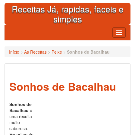
Skip
Receitas Já, rapidas, faceis e
to
content
simples
Toggle
navigati
Início
>
As Receitas
>
Peixe
>
Sonhos de Bacalhau
Sonhos de Bacalhau
Sonhos de
Bacalhau
é
uma receita
muito
saborosa.
Experimente