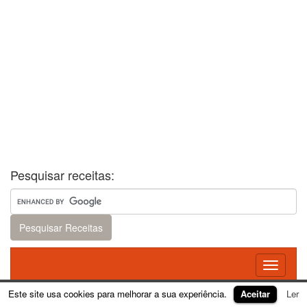
Pesquisar receitas:
Toggle
navigati
Este site usa cookies para melhorar a sua experiência.
Aceitar
Ler
Theme:
FirmaSite