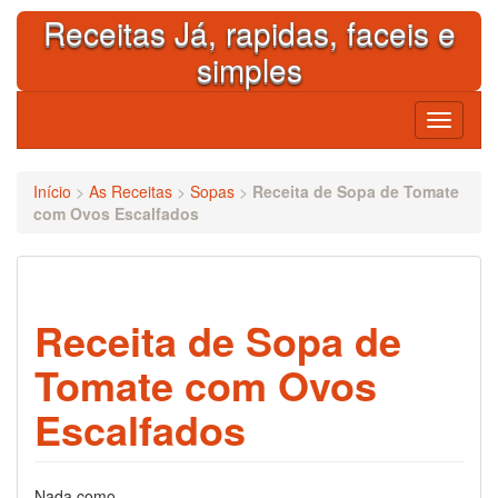
Skip
Receitas Já, rapidas, faceis e
to
content
simples
Toggle
navigati
Início
>
As Receitas
>
Sopas
>
Receita de Sopa de Tomate
com Ovos Escalfados
Receita de Sopa de
Tomate com Ovos
Escalfados
Nada como